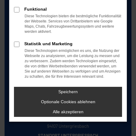
Besuchen Sie uns jetzt auf Facebook
Funktional
Besuchen Sie uns jetzt auf Instagram
Diese Technologien bieten die bestmögliche Funktionalität
SOCIAL MEDIA
der Webseite. Services von Drittanbietern wie Google
Maps, Chats, Fahrzeugbewertungssystem und weitere
werden aktiviert.
Statistik und Marketing
Diese Technologien ermöglichen es uns, die Nutzung der
Webseite zu analysieren, um die Leistung zu messen und
Autohaus Amsl
zu verbessern. Zudem werden Technologien eingesetzt,
Kronreuth 2
die von dritten Werbetreibenden verwendet werden, um
94051 Hauzenberg
Sie auf anderen Webseiten zu verfolgen und um Anzeigen
zu schalten, die für Ihre Interessen relevant sind.
STANDORT HAUZENBERG
Speichern
Optionale Cookies ablehnen
Alle akzeptieren
Autohaus Amsl
Langer Straße 3
94107 Untergriesbach
STANDORT UNTERGRIESBACH