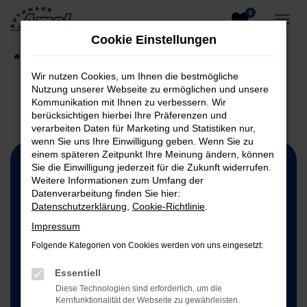
0
Zum
Hauptinhalt
Cookie Einstellungen
springen
Startseite
Ausbildung
Wir nutzen Cookies, um Ihnen die bestmögliche
Nutzung unserer Webseite zu ermöglichen und unsere
Kommunikation mit Ihnen zu verbessern. Wir
berücksichtigen hierbei Ihre Präferenzen und
verarbeiten Daten für Marketing und Statistiken nur,
wenn Sie uns Ihre Einwilligung geben. Wenn Sie zu
einem späteren Zeitpunkt Ihre Meinung ändern, können
Sie die Einwilligung jederzeit für die Zukunft widerrufen.
08586 2222
Weitere Informationen zum Umfang der
Datenverarbeitung finden Sie hier:
Datenschutzerklärung
,
Cookie-Richtlinie
.
0851 9886010
Impressum
24-STUNDEN PANNENDIENST
Folgende Kategorien von Cookies werden von uns eingesetzt:
Essentiell
Diese Technologien sind erforderlich, um die
Kernfunktionalität der Webseite zu gewährleisten.